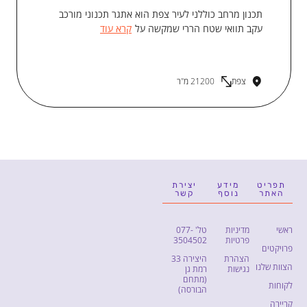
תכנון מרחב כוללני לעיר צפת הוא אתגר תכנוני מורכב
עקב תוואי שטח הררי שמקשה על
קרא עוד
צפת
21200 מ"ר
תפריט
מידע
יצירת
האתר
נוסף
קשר
ראשי
מדיניות
טל' 077-
פרטיות
3504502
פרויקטים
הצהרת
היצירה 33
הצוות שלנו
נגישות
רמת גן
(מתחם
לקוחות
הבורסה)
קריירה