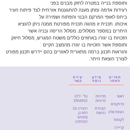
ותוספת בנייה במטרה לחזק מבנים בפני
רעידות אדמה ומתן מענה להתגוננות אזרחית לצד פיתוח העיר
ביחס לאופי המרקם הבנוי והפתוח ושמירה על
איכותו. תכנית זו מהווה תכנית מפורטת ממנה ניתן להוציא
היתרים במספר מסלולים. מסלול הריסה ובניה אשר
הזכויות בו יגזרו באחוזים כוללים משטח המגרש, מסלול חיזוק
ותוספת אשר הזכויות בו יגזרו מהמצב הקיים
והוראות תכנון ברמה מתארית לאזורים בהם יידרש תכנון מפורט
לצורך הוצאת היתר.
תפריט
מידע
יצירת
האתר
נוסף
קשר
ראשי
מדיניות
טל' 077-
פרטיות
3504502
פרויקטים
הצהרת
היצירה 33
הצוות שלנו
נגישות
רמת גן
(מתחם
לקוחות
הבורסה)
קריירה