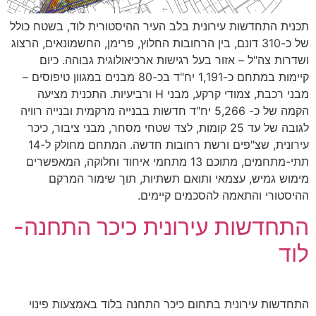
תכנית התחדשות עירונית בלב העיר ההיסטורית לוד, בשטח כולל
של כ-310 דונם, בין הרחובות החלוץ, פרימן, החשמונאים, הרצוג
ושדרות צה"ל – אזור בעל רגישות ארכיאולוגית גבוהה. כיום
קיימות במתחם כ-1,191 יח"ד בכ-80 מבנים במגוון טיפוסים –
מבני רכבת, צמודי קרקע, מבני H ורביעיות. התכנית מציעה
הקמה של כ- 5,266 יח"ד חדשות בבנייה מרקמית ובנייה רוויה
לגובה של עד 25 קומות, לצד שטחי מסחר, מבני ציבור, כיכר
עירונית, שצ"פים ורשת רחובות חדשה. המתחם מחולק ל-14
תתי-מתחמים, מתוכם 13 מתחמי איחוד וחלוקה, המאפשרים
מימוש גמיש, עצמאי ותואם תשתיות, תוך שימור המרקם
ההיסטורי והתאמה להסכמים קיימים.
התחדשות עירונית כיכר התחנה-
לוד
התחדשות עירונית בתחום כיכר התחנה בלוד באמצעות פינוי