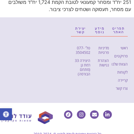
251 יח"ד ומסחר קמעונאי לטובת הקמת 1,724 יח"ד משולבים
עם מסחר, תעסוקה ושטחים לצרכי ציבור.
תפריט
מידע
יצירת
האתר
נוסף
קשר
ראשי
מדיניות
טל' 077-
פרטיות
3504502
פרויקטים
הצהרת
היצירה 33
הצוות שלנו
נגישות
רמת גן
(מתחם
לקוחות
הבורסה)
קריירה
צרו קשר
lbar