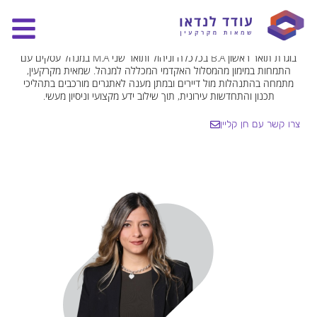
חן קליין
שמאית מקרקעין וראש צוות
בוגרת תואר ראשון B.A בכלכלה וניהול ותואר שני M.A במנהל עסקים עם
התמחות במימון מהמסלול האקדמי המכללה למנהל. שמאית מקרקעין,
מתמחה בהתנהלות מול דיירים ובמתן מענה לאתגרים מורכבים בתהליכי
תכנון והתחדשות עירונית, תוך שילוב ידע מקצועי וניסיון מעשי.
צרו קשר עם חן קליין